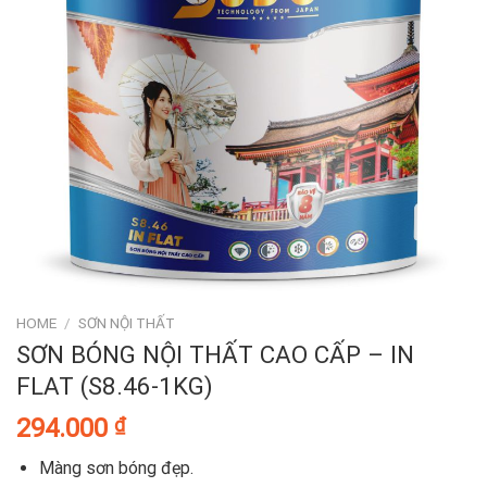
HOME
/
SƠN NỘI THẤT
SƠN BÓNG NỘI THẤT CAO CẤP – IN
FLAT (S8.46-1KG)
294.000
₫
Màng sơn bóng đẹp.