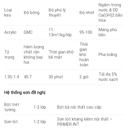
Ngâm trong
Loại
Độ phủ lý
nước & DD
Độ bóng
Độ nhớt
keo
thuyết
Ca(OH)2 bão
hòa
11-
Màng phủ
Acrylic
GMC
95-100
13m²/kg/lớp
bền
Thời
Hàm lượng
gian
Tỷ
chất rắn
Thời gian khô
khô
Pha loãng
trọng
không bay
bề mặt
hoàn
hơi
toàn
Tối đa 5%
1.35-1.4
45.7
30 phút
2 giờ
nước sạch
Hệ thống sơn đề nghị:
Bột trét
1-2 lớp
Bột bả nội thất cao cấp
tường
Sơn lót kháng kiềm nội thất –
Sơn lót
1-2 lớp
PRIMER.INT