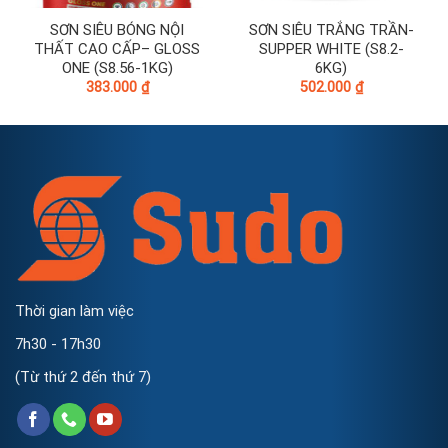
SƠN SIÊU BÓNG NỘI
SƠN SIÊU TRẮNG TRẦN-
THẤT CAO CẤP– GLOSS
SUPPER WHITE (S8.2-
ONE (S8.56-1KG)
6KG)
383.000
₫
502.000
₫
Thời gian làm việc
7h30 - 17h30
(Từ thứ 2 đến thứ 7)