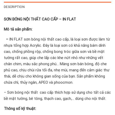
DESCRIPTION
SƠN BÓNG NỘI THẤT CAO CẤP – IN FLAT
Mô tả sản phẩm:
–
IN FLAT sơn bóng nội thất cao cấp, là loại sơn được làm từ
nhựa tổng hợp Acrylic. Đây là loại sơn có khả năng bám dính
cao, chống phồng rộp, chống bong tróc giữa sơn và bề mặt
tường rất cao, giúp che lấp các khe nứt nhỏ như những vết
chân chim, màu sắc phong phú… Màng sơn bán bóng, độ che
phủ cao, chịu chùi rửa tối đa, nhẹ mùi, mang đến cảm giác thư
thái, dễ chịu cho không gian sống của bạn. Sản phẩm không
chứa chì, thủy ngân, APEO và phoocmon.
– Sơn bóng nội thất cao cấp thích hợp sử dụng cho tất cả các
bề mặt tường, bê tông, thạch cao, gạch,… dùng cho nội thất.
Thông số kỹ thuật: