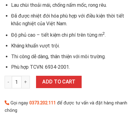
Lau chùi thoải mái, chống nấm mốc, rong rêu.
Đã được nhiệt đới hóa phù hợp với điều kiện thời tiết
khắc nghiệt của Việt Nam.
2
Độ phủ cao – tiết kiệm chi phí trên từng m
.
Kháng khuẩn vượt trội.
Thi công dễ dàng, thân thiện với môi trường.
Phù hợp TCVN: 6934-2001.
SƠN BÓNG NỘI THẤT CAO CẤP – IN FLAT (S8.46-1KG) quantity
ADD TO CART
Gọi ngay
0373.202.111
để được tư vấn và đặt hàng nhanh
chóng