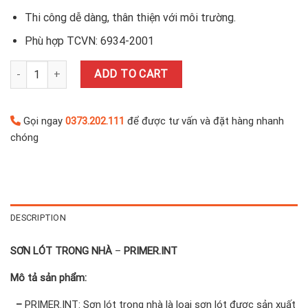
Thi công dễ dàng, thân thiện với môi trường.
Phù hợp TCVN: 6934-2001
SƠN LÓT TRONG NHÀ – PRIMER.INT (S8.76-22KG) quantity
ADD TO CART
Gọi ngay
0373.202.111
để được tư vấn và đặt hàng nhanh
chóng
DESCRIPTION
SƠN LÓT TRONG NHÀ
–
PRIMER.INT
Mô tả sản phẩm:
–
PRIMER.INT: Sơn lót trong nhà là loại sơn lót được sản xuất