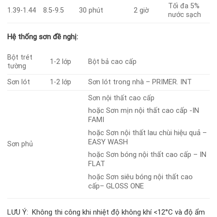
Tối đa 5%
1.39-1.44
8.5-9.5
30 phút
2 giờ
nước sạch
Hệ thống sơn đề nghị:
Bột trét
1-2 lớp
Bột bả cao cấp
tường
Sơn lót
1-2 lớp
Sơn lót trong nhà – PRIMER. INT
Sơn nội thất cao cấp
hoặc Sơn mịn nội thất cao cấp -IN
FAMI
hoặc Sơn nội thất lau chùi hiệu quả –
EASY WASH
Sơn phủ
hoặc Sơn bóng nội thất cao cấp – IN
FLAT
hoặc Sơn siêu bóng nội thất cao
cấp– GLOSS ONE
LƯU Ý: Không thi công khi nhiệt độ không khí <12°C và độ ẩm