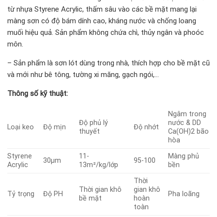
từ nhựa Styrene Acrylic, thấm sâu vào các bề mặt mang lại
màng sơn có độ bám dính cao, kháng nước và chống loang
muối hiệu quả. Sản phẩm không chứa chì, thủy ngân và phoóc
môn.
– Sản phẩm là sơn lót dùng trong nhà, thích hợp cho bề mặt cũ
và mới như bê tông, tường xi măng, gạch ngói,…
Thông số kỹ thuật:
Ngâm trong
Độ phủ lý
nước & DD
Loại keo
Độ mịn
Độ nhớt
thuyết
Ca(OH)2 bão
hòa
Styrene
11-
Màng phủ
30µm
95-100
Acrylic
13m²/kg/lớp
bền
Thời
Thời gian khô
gian khô
Tỷ trọng
Độ PH
Pha loãng
bề mặt
hoàn
toàn