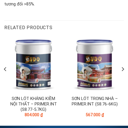
tương đối >85%.
RELATED PRODUCTS
SƠN LÓT KHÁNG KIỀM
SƠN LÓT TRONG NHÀ –
NỘI THẤT – PRIMER.INT
PRIMER.INT (S8.76-6KG)
(S8.77-5.7KG)
804.000
₫
567.000
₫